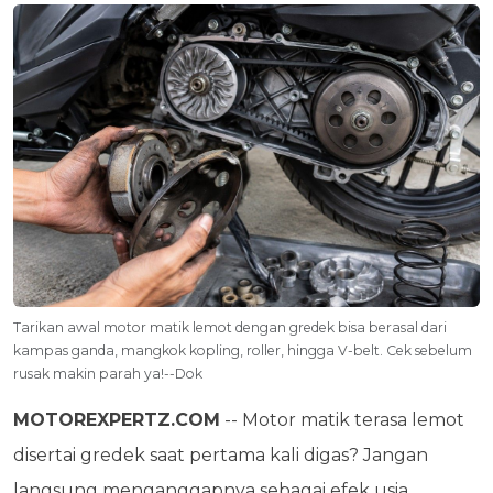
Tarikan awal motor matik lemot dengan gredek bisa berasal dari
kampas ganda, mangkok kopling, roller, hingga V-belt. Cek sebelum
rusak makin parah ya!--Dok
MOTOREXPERTZ.COM
-- Motor matik terasa lemot
disertai gredek saat pertama kali digas? Jangan
langsung menganggapnya sebagai efek usia