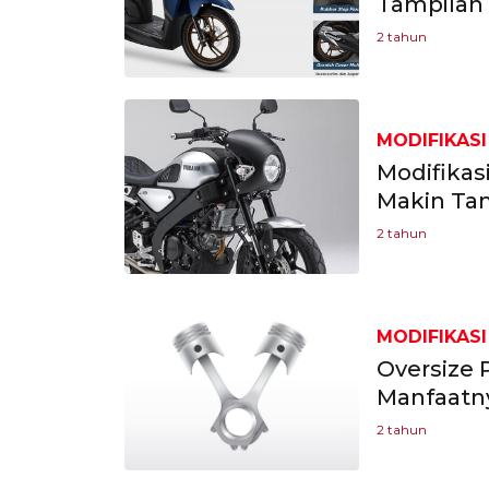
Tampilan
2 tahun
MODIFIKASI
Modifikas
Makin T
2 tahun
MODIFIKASI
Oversize 
Manfaatn
2 tahun