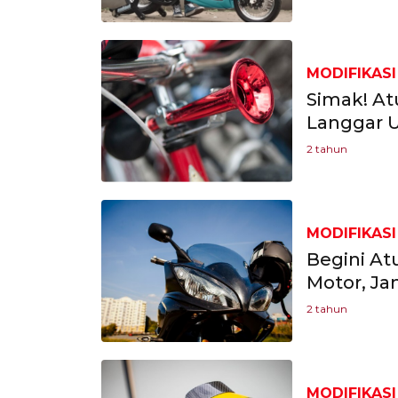
MODIFIKASI
Simak! At
Langgar 
2 tahun
MODIFIKASI
Begini At
Motor, Jan
2 tahun
MODIFIKASI