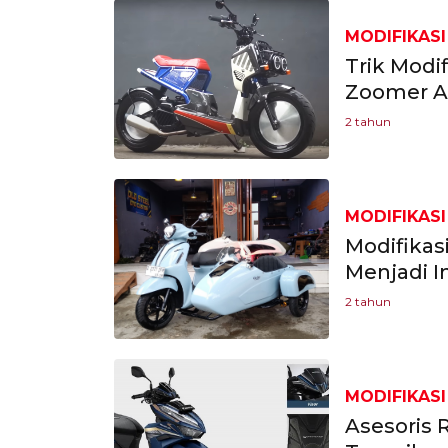
MODIFIKASI
Trik Modi
Zoomer Al
2 tahun
MODIFIKASI
Modifikas
Menjadi I
2 tahun
MODIFIKASI
Asesoris 