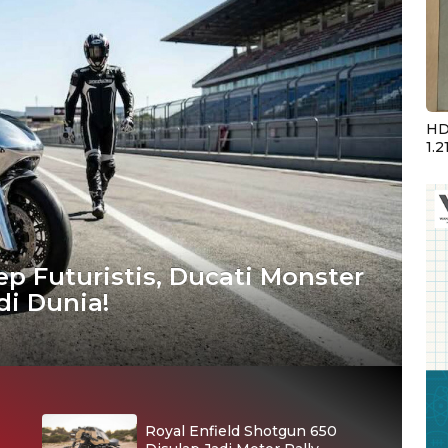
HD
1.2
ep Futuristis, Ducati Monster
di Dunia!
Royal Enfield Shotgun 650