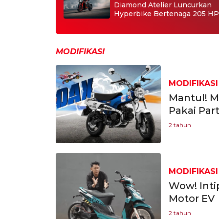
Diamond Atelier Luncurkan
Hyperbike Bertenaga 205 HP
MODIFIKASI
MODIFIKASI
Mantul! M
Pakai Par
2 tahun
MODIFIKASI
Wow! Intip
Motor EV
2 tahun