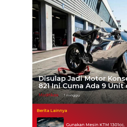
Disulap Jadi Motor Kons
821 Ini Cuma Ada 9 Unit 
Modifikasi
1 minggu
Berita Lainnya
Gunakan Mesin KTM 1301cc,