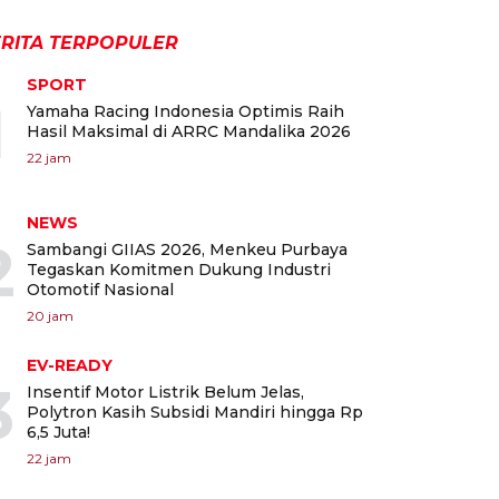
RITA TERPOPULER
SPORT
1
Yamaha Racing Indonesia Optimis Raih
Hasil Maksimal di ARRC Mandalika 2026
22 jam
NEWS
2
Sambangi GIIAS 2026, Menkeu Purbaya
Tegaskan Komitmen Dukung Industri
Otomotif Nasional
20 jam
EV-READY
3
Insentif Motor Listrik Belum Jelas,
Polytron Kasih Subsidi Mandiri hingga Rp
6,5 Juta!
22 jam