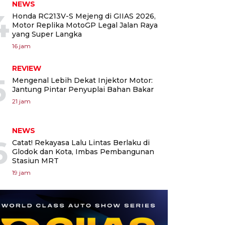
NEWS
4
Honda RC213V-S Mejeng di GIIAS 2026,
Motor Replika MotoGP Legal Jalan Raya
yang Super Langka
16 jam
REVIEW
5
Mengenal Lebih Dekat Injektor Motor:
Jantung Pintar Penyuplai Bahan Bakar
21 jam
NEWS
6
Catat! Rekayasa Lalu Lintas Berlaku di
Glodok dan Kota, Imbas Pembangunan
Stasiun MRT
19 jam