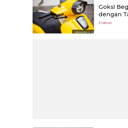
Goks! Beg
dengan T
2 tahun