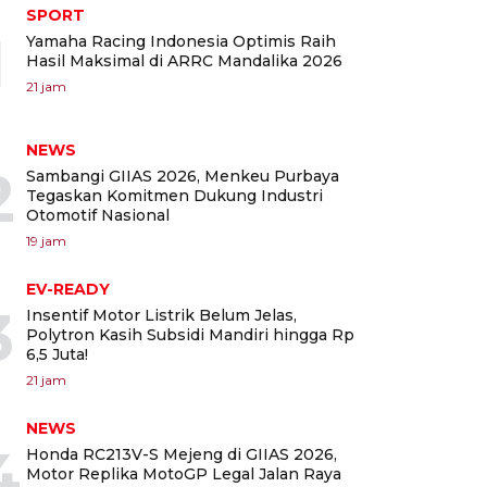
SPORT
1
Yamaha Racing Indonesia Optimis Raih
Hasil Maksimal di ARRC Mandalika 2026
21 jam
NEWS
2
Sambangi GIIAS 2026, Menkeu Purbaya
Tegaskan Komitmen Dukung Industri
Otomotif Nasional
19 jam
EV-READY
3
Insentif Motor Listrik Belum Jelas,
Polytron Kasih Subsidi Mandiri hingga Rp
6,5 Juta!
21 jam
NEWS
4
Honda RC213V-S Mejeng di GIIAS 2026,
Motor Replika MotoGP Legal Jalan Raya