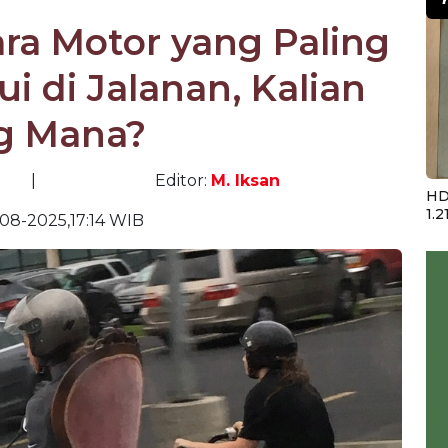
ra Motor yang Paling
i di Jalanan, Kalian
g Mana?
|
Editor:
M. Iksan
HD
1.2
08-2025,17:14 WIB