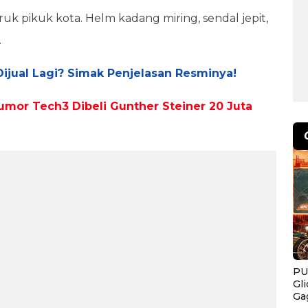
uk pikuk kota. Helm kadang miring, sendal jepit,
.
 Dijual Lagi? Simak Penjelasan Resminya!
mor Tech3 Dibeli Gunther Steiner 20 Juta
PU
Gl
Ga