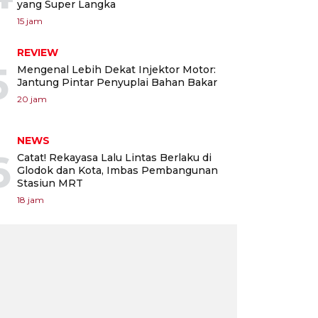
yang Super Langka
15 jam
REVIEW
5
Mengenal Lebih Dekat Injektor Motor:
Jantung Pintar Penyuplai Bahan Bakar
20 jam
NEWS
6
Catat! Rekayasa Lalu Lintas Berlaku di
Glodok dan Kota, Imbas Pembangunan
Stasiun MRT
18 jam