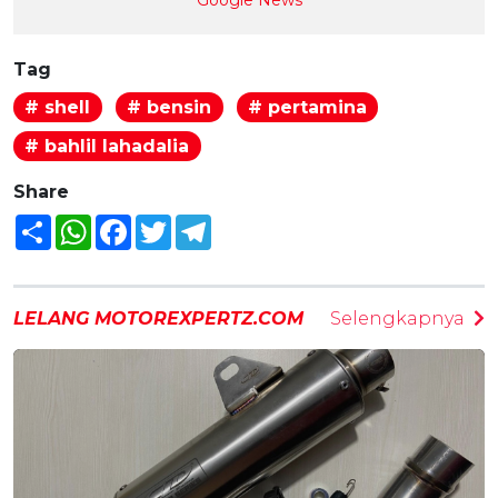
Tag
# shell
# bensin
# pertamina
# bahlil lahadalia
Share
Share
WhatsApp
Facebook
Twitter
Telegram
LELANG MOTOREXPERTZ.COM
Selengkapnya